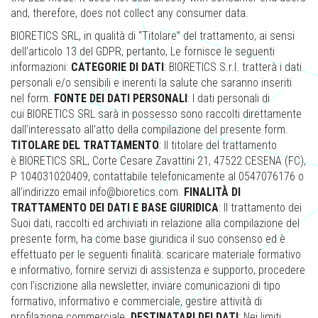
and, therefore, does not collect any consumer data.
BIORETICS SRL, in qualità di “Titolare” del trattamento, ai sensi
dell’articolo 13 del GDPR, pertanto, Le fornisce le seguenti
informazioni:
CATEGORIE DI DATI
: BIORETICS S.r.l. tratterà i dati
personali e/o sensibili e inerenti la salute che saranno inseriti
nel form.
FONTE DEI DATI PERSONALI
: I dati personali di
cui BIORETICS SRL sarà in possesso sono raccolti direttamente
dall’interessato all’atto della compilazione del presente form.
TITOLARE DEL TRATTAMENTO
: Il titolare del trattamento
è BIORETICS SRL, Corte Cesare Zavattini 21, 47522 CESENA (FC),
P 104031020409, contattabile telefonicamente al 0547076176 o
all’indirizzo email info@bioretics.com.
FINALITÀ DI
TRATTAMENTO DEI DATI E BASE GIURIDICA
: Il trattamento dei
Suoi dati, raccolti ed archiviati in relazione alla compilazione del
presente form, ha come base giuridica il suo consenso ed è
effettuato per le seguenti finalità: scaricare materiale formativo
e informativo, fornire servizi di assistenza e supporto, procedere
con l’iscrizione alla newsletter, inviare comunicazioni di tipo
formativo, informativo e commerciale, gestire attività di
profilazione commerciale.
DESTINATARI DEI DATI
: Nei limiti