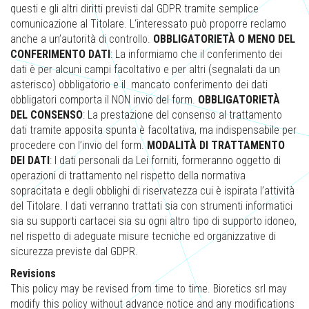
questi e gli altri diritti previsti dal GDPR tramite semplice
comunicazione al Titolare. L‘interessato può proporre reclamo
anche a un’autorità di controllo.
OBBLIGATORIETÀ O MENO DEL
CONFERIMENTO DATI
: La informiamo che il conferimento dei
dati è per alcuni campi facoltativo e per altri (segnalati da un
asterisco) obbligatorio e il mancato conferimento dei dati
obbligatori comporta il NON invio del form.
OBBLIGATORIETÀ
DEL CONSENSO
: La prestazione del consenso al trattamento
dati tramite apposita spunta è facoltativa, ma indispensabile per
procedere con l’invio del form.
MODALITÀ DI TRATTAMENTO
DEI DATI
: I dati personali da Lei forniti, formeranno oggetto di
operazioni di trattamento nel rispetto della normativa
sopracitata e degli obblighi di riservatezza cui è ispirata l’attività
del Titolare. I dati verranno trattati sia con strumenti informatici
sia su supporti cartacei sia su ogni altro tipo di supporto idoneo,
nel rispetto di adeguate misure tecniche ed organizzative di
sicurezza previste dal GDPR.
Revisions
This policy may be revised from time to time. Bioretics srl may
modify this policy without advance notice and any modifications