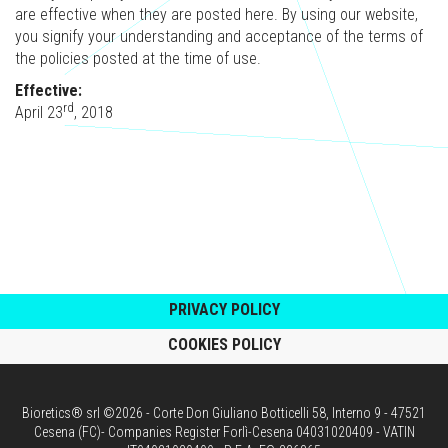
are effective when they are posted here. By using our website,
you signify your understanding and acceptance of the terms of
the policies posted at the time of use.
Effective:
rd
April 23
, 2018
PRIVACY POLICY
COOKIES POLICY
Bioretics® srl ©2026 - Corte Don Giuliano Botticelli 58, Interno 9 - 47521
Cesena (FC)- Companies Register Forlì-Cesena 04031020409 - VATIN